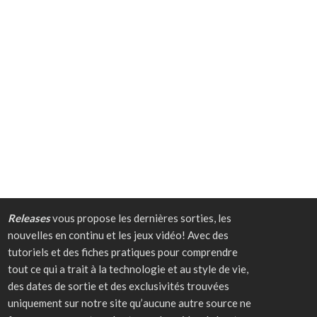
Releases
vous propose les dernières sorties, les
nouvelles en continu et les jeux vidéo! Avec des
tutoriels et des fiches pratiques pour comprendre
tout ce qui a trait à la technologie et au style de vie,
des dates de sortie et des exclusivités trouvées
uniquement sur notre site qu’aucune autre source ne