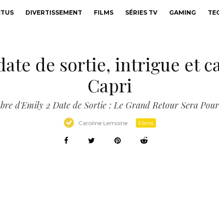
CTUS
DIVERTISSEMENT
FILMS
SÉRIES TV
GAMING
TE
date de sortie, intrigue et c
Capri
re d'Emily 2 Date de Sortie : Le Grand Retour Sera Pou
Caroline Lemoine
·
Films