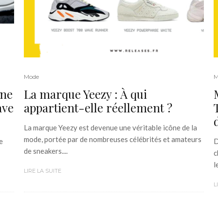
Mode
M
nne
La marque Yeezy : À qui
ave
appartient-elle réellement ?
La marque Yeezy est devenue une véritable icône de la
mode, portée par de nombreuses célébrités et amateurs
e
D
de sneakers....
c
l
LIRE LA SUITE
L