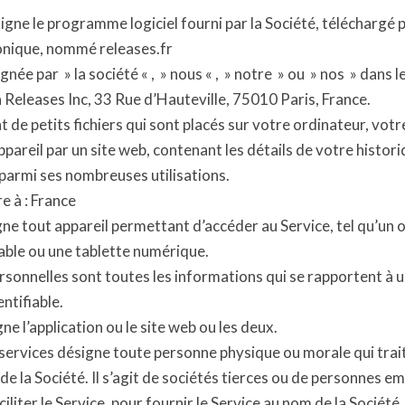
igne le programme logiciel fourni par la Société, téléchargé 
ronique, nommé releases.fr
gnée par » la société « , » nous « , » notre » ou » nos » dans 
à Releases Inc, 33 Rue d’Hauteville, 75010 Paris, France.
t de petits fichiers qui sont placés sur votre ordinateur, votr
ppareil par un site web, contenant les détails de votre histor
 parmi ses nombreuses utilisations.
e à : France
gne tout appareil permettant d’accéder au Service, tel qu’un 
able ou une tablette numérique.
sonnelles sont toutes les informations qui se rapportent à 
entifiable.
ne l’application ou le site web ou les deux.
services désigne toute personne physique ou morale qui trai
de la Société. Il s’agit de sociétés tierces ou de personnes e
iliter le Service, pour fournir le Service au nom de la Société