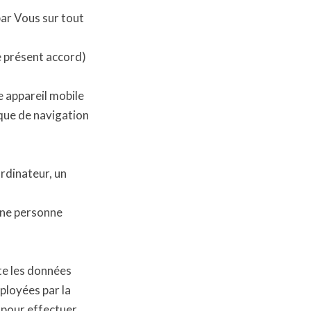
par Vous sur tout
le présent accord)
e appareil mobile
ique de navigation
ordinateur, un
une personne
te les données
mployées par la
, pour effectuer