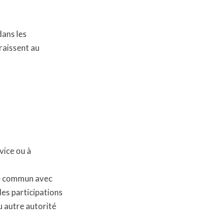
dans les
raissent au
vice ou à
ôle commun avec
des participations
u autre autorité