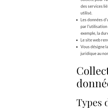
des services lié
utilisé.
Les données d’
par l’utilisatio
exemple, la duré
Le site web renv
Vous désigne la
juridique au nom
Collect
donnée
Types 