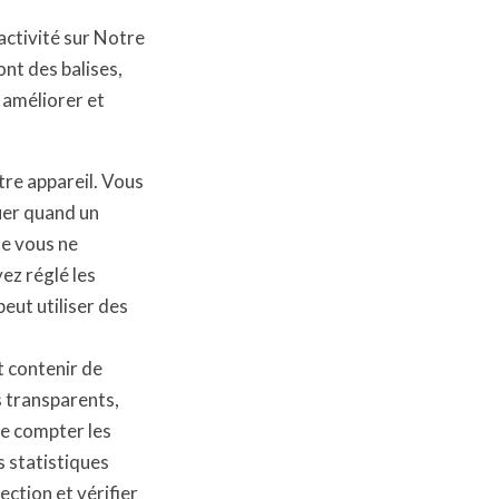
’activité sur Notre
ont des balises,
 améliorer et
tre appareil. Vous
uer quand un
ue vous ne
yez réglé les
eut utiliser des
t contenir de
s transparents,
 de compter les
s statistiques
ection et vérifier