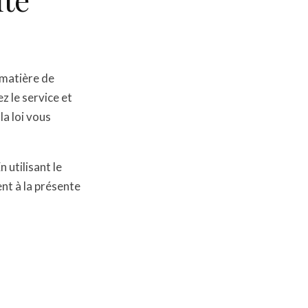
 matière de
z le service et
la loi vous
 utilisant le
nt à la présente