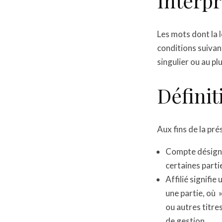
Interpr
Les mots dont la l
conditions suivan
singulier ou au plu
Définit
Aux fins de la pré
Compte désigne
certaines parti
Affilié signifi
une partie, où »
ou autres titre
de gestion.