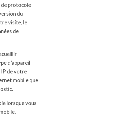
e de protocole
 version du
re visite, le
onnées de
cueillir
ype d’appareil
e IP de votre
ternet mobile que
ostic.
oie lorsque vous
 mobile.