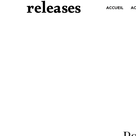
ACCUEIL
A
Po