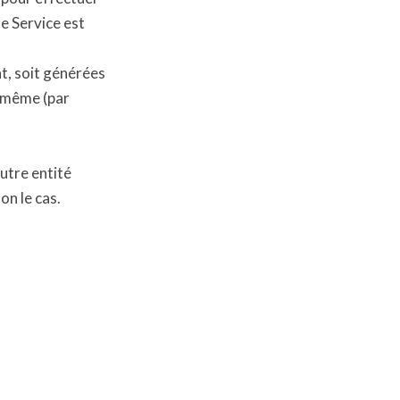
le Service est
t, soit générées
e-même (par
autre entité
on le cas.