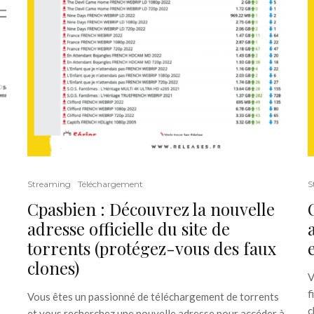
Streaming
Téléchargement
S
Cpasbien : Découvrez la nouvelle
adresse officielle du site de
torrents (protégez-vous des faux
clones)
V
f
Vous êtes un passionné de téléchargement de torrents
c
et vous recherchez une nouvelle adresse pour accéder à