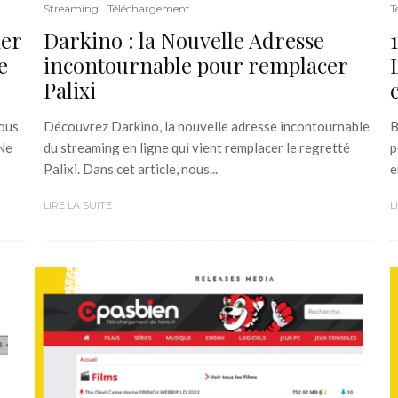
Streaming
Téléchargement
T
er
Darkino : la Nouvelle Adresse
e
incontournable pour remplacer
Palixi
vous
Découvrez Darkino, la nouvelle adresse incontournable
B
 Ne
du streaming en ligne qui vient remplacer le regretté
p
Palixi. Dans cet article, nous...
e
LIRE LA SUITE
L