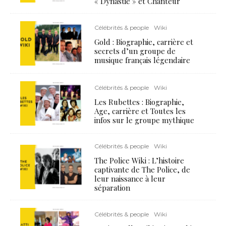
« Dynastie » et Chanteur
Célébrités & people
Wiki
Gold : Biographie, carrière et
secrets d’un groupe de
musique français légendaire
Célébrités & people
Wiki
Les Rubettes : Biographie,
Age, carrière et Toutes les
infos sur le groupe mythique
Célébrités & people
Wiki
The Police Wiki : L’histoire
captivante de The Police, de
leur naissance à leur
séparation
Célébrités & people
Wiki