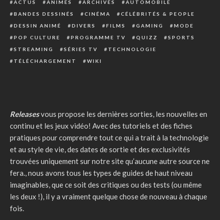
ACTUS
ANIMES
ARCHIVES
AUTOMOBILE
BANDES DESSINÉS
CINÉMA
CÉLÉBRITÉS & PEOPLE
DESSIN ANIMÉ
DIVERS
FILMS
GAMING
MODE
POP CULTURE
PROGRAMME TV
QUIZZ
SPORTS
STREAMING
SÉRIES TV
TECHNOLOGIE
TÉLÉCHARGEMENT
WIKI
Releases
vous propose les dernières sorties, les nouvelles en
continu et les jeux vidéo! Avec des tutoriels et des fiches
pratiques pour comprendre tout ce qui a trait à la technologie
et au style de vie, des dates de sortie et des exclusivités
trouvées uniquement sur notre site qu’aucune autre source ne
fera., nous avons tous les types de guides de haut niveau
imaginables, que ce soit des critiques ou des tests (ou même
les deux !), il y a vraiment quelque chose de nouveau à chaque
fois.