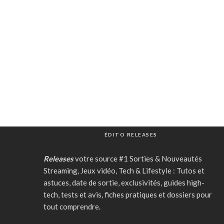
ÉDITO RELEASES
Releases
votre source #1 Sorties & Nouveautés
Streaming, Jeux vidéo, Tech & Lifestyle : Tutos et
astuces, date de sortie, exclusivités, guides high-
tech, tests et avis, fiches pratiques et dossiers pour
tout comprendre.