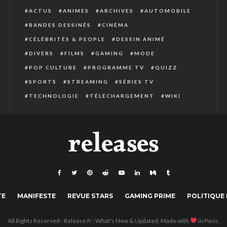
ACTUS
ANIMES
ARCHIVES
AUTOMOBILE
BANDES DESSINÉS
CINÉMA
CÉLÉBRITÉS & PEOPLE
DESSIN ANIMÉ
DIVERS
FILMS
GAMING
MODE
POP CULTURE
PROGRAMME TV
QUIZZ
SPORTS
STREAMING
SÉRIES TV
TECHNOLOGIE
TÉLÉCHARGEMENT
WIKI
TE
MANIFESTE
REVUE STARS
GAMING PRIME
POLITIQUE 
All Rights Reserved - Release.fr : What's New & Updated. Made with
in Paris.