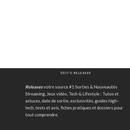
ÉDITO RELEASES
Releases
votre source #1 Sorties & Nouveautés
Streaming, Jeux vidéo, Tech & Lifestyle : Tutos et
astuces, date de sortie, exclusivités, guides high-
tech, tests et avis, fiches pratiques et dossiers pour
tout comprendre.