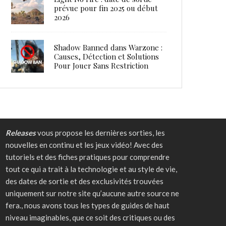
prévue pour fin 2025 ou début
2026
Shadow Banned dans Warzone :
Causes, Détection et Solutions
Pour Jouer Sans Restriction
Releases
vous propose les dernières sorties, les
nouvelles en continu et les jeux vidéo! Avec des
tutoriels et des fiches pratiques pour comprendre
tout ce qui a trait à la technologie et au style de vie,
des dates de sortie et des exclusivités trouvées
uniquement sur notre site qu’aucune autre source ne
fera., nous avons tous les types de guides de haut
niveau imaginables, que ce soit des critiques ou des