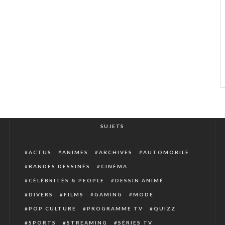
SUJETS
ACTUS
ANIMES
ARCHIVES
AUTOMOBILE
BANDES DESSINÉS
CINÉMA
CÉLÉBRITÉS & PEOPLE
DESSIN ANIMÉ
DIVERS
FILMS
GAMING
MODE
POP CULTURE
PROGRAMME TV
QUIZZ
SPORTS
STREAMING
SÉRIES TV