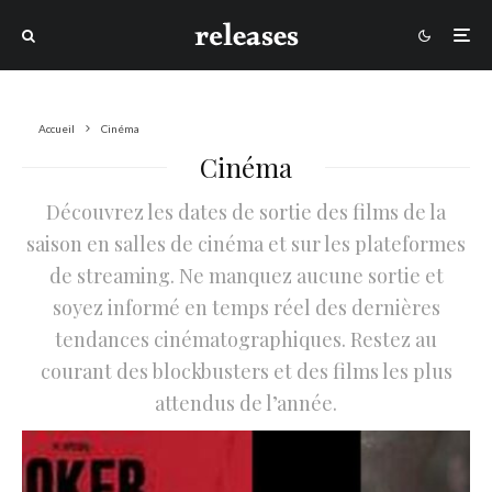
Accueil
Cinéma
Cinéma
Découvrez les dates de sortie des films de la
saison en salles de cinéma et sur les plateformes
de streaming. Ne manquez aucune sortie et
soyez informé en temps réel des dernières
tendances cinématographiques. Restez au
courant des blockbusters et des films les plus
attendus de l’année.