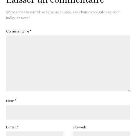
Votre adresse e-mail ne sera pas publiée.
Les champs obligatoires sont
indiqués avec
*
Commentaire
*
Nom
*
E-mail
*
Site web