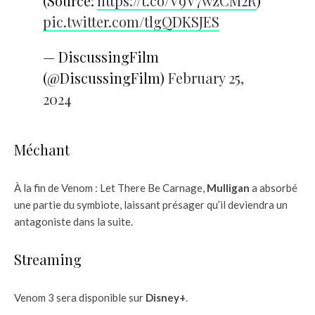
(Source:
https://t.co/V9V7wzCM2R
)
pic.twitter.com/tlgQDKSJES
— DiscussingFilm
(@DiscussingFilm)
February 25,
2024
Méchant
À la fin de Venom : Let There Be Carnage,
Mulligan
a absorbé
une partie du symbiote, laissant présager qu’il deviendra un
antagoniste dans la suite.
Streaming
Venom 3 sera disponible sur
Disney+
.