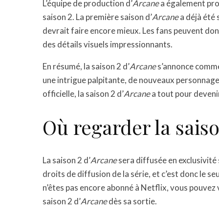
L’équipe de production d’
Arcane
a également prom
saison 2. La première saison d’
Arcane
a déjà été 
devrait faire encore mieux. Les fans peuvent donc
des détails visuels impressionnants.
En résumé, la saison 2 d’
Arcane
s’annonce comme 
une intrigue palpitante, de nouveaux personnage
officielle, la saison 2 d’
Arcane
a tout pour deveni
Où regarder la saiso
La saison 2 d’
Arcane
sera diffusée en exclusivité
droits de diffusion de la série, et c’est donc le s
n’êtes pas encore abonné à Netflix, vous pouvez vo
saison 2 d’
Arcane
dès sa sortie.