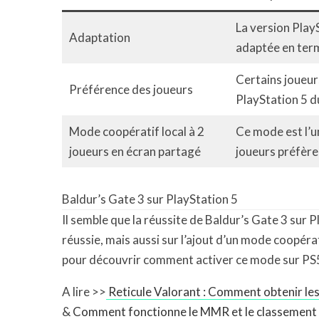
La version Play
Adaptation
adaptée en terme
Certains joueur
Préférence des joueurs
PlayStation 5 du
Mode coopératif local à 2
Ce mode est l’un
joueurs en écran partagé
joueurs préfèren
Baldur’s Gate 3 sur PlayStation 5
Il semble que la réussite de Baldur’s Gate 3 sur
réussie, mais aussi sur l’ajout d’un mode coopéra
pour découvrir comment activer ce mode sur PS
A lire >>
Reticule Valorant : Comment obtenir les m
&
Comment fonctionne le MMR et le classement s