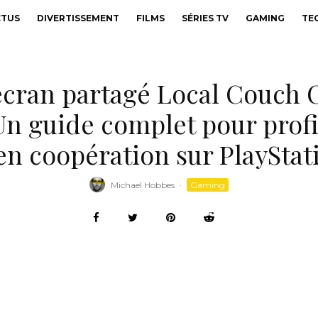
CTUS
DIVERTISSEMENT
FILMS
SÉRIES TV
GAMING
TE
écran partagé Local Couch 
 Un guide complet pour prof
en coopération sur PlayStat
Michael Hobbes
·
Gaming