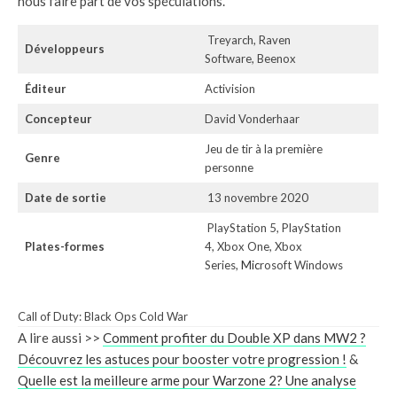
nous faire part de vos spéculations.
Treyarch, Raven
Développeurs
Software, Beenox
Éditeur
Activision
Concepteur
David Vonderhaar
Jeu de tir à la première
Genre
personne
Date de sortie
13 novembre 2020
PlayStation 5, PlayStation
Plates-formes
4, Xbox One, Xbox
Series,
Mic
rosoft Windows
Call of Duty: Black Ops Cold War
A lire aussi >>
Comment profiter du Double XP dans MW2 ?
Découvrez les astuces pour booster votre progression !
&
Quelle est la meilleure arme pour Warzone 2? Une analyse