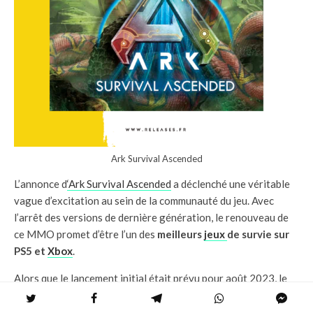
Ark Survival Ascended
L’annonce d
‘Ark Survival Ascended
a déclenché une véritable
vague d’excitation au sein de la communauté du jeu. Avec
l’arrêt des versions de dernière génération, le renouveau de
ce MMO promet d’être l’un des
meilleurs
jeux
de survie sur
PS5 et
Xbox
.
Alors que le lancement initial était prévu pour août 2023, le
jeu a été repoussé à octobre 2023. Ce retard a cependant été
accompagné d’une bonne nouvelle pour les joueurs : une