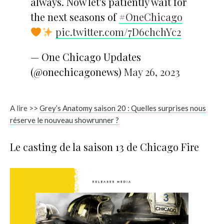
always. Now let's patiently wait for
the next seasons of
#OneChicago
pic.twitter.com/7D6chchYc2
— One Chicago Updates
(@onechicagonews)
May 26, 2023
A lire >>
Grey’s Anatomy saison 20 : Quelles surprises nous
réserve le nouveau showrunner ?
Le casting de la saison 13 de Chicago Fire