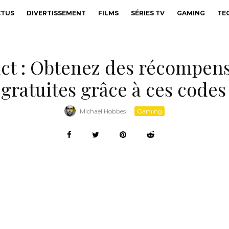
CTUS
DIVERTISSEMENT
FILMS
SÉRIES TV
GAMING
TE
t : Obtenez des récompense
atuites grâce à ces codes
Michael Hobbes
·
Gaming