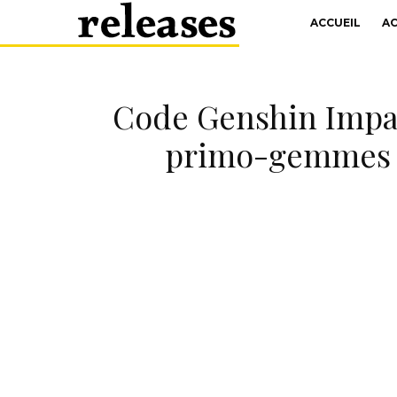
ACCUEIL
A
Code Genshin Impac
primo-gemmes gr