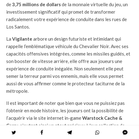
de
3,75 millions de dollars
de la monnaie virtuelle du jeu, un
investissement significatif qui promet de transformer
radicalement votre expérience de conduite dans les rues de
Los Santos.
La
Vigilante
arbore un design futuriste et intimidant qui
rappelle l’emblématique véhicule du Chevalier Noir. Avec ses
capacités offensives intégrées, comme les missiles guidés, et
son booster de vitesse arrière, elle offre aux joueurs une
expérience de conduite inégalée. Non seulement elle peut
semer la terreur parmi vos ennemis, mais elle vous permet
aussi de vous affirmer comme le protecteur taciturne de la
métropole.
Il est important de noter que bien que vous ne puissiez pas
l’obtenir en mode histoire, les joueurs ont la possibilité de
l’acquérir via le site internet in-game
Warstock Cache &
Carry
, ajoutant ainsi un atout précieux à leur collection de
véhicules excentriques et surpuissants. La Vigilante est plus