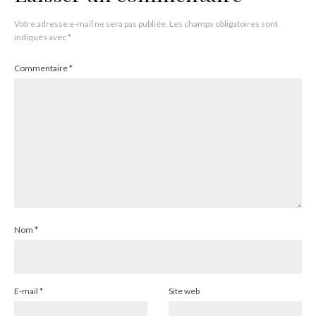
Votre adresse e-mail ne sera pas publiée.
Les champs obligatoires sont
indiqués avec
*
Commentaire
*
Nom
*
E-mail
*
Site web