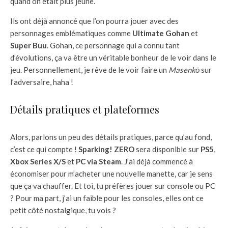
quand on était plus jeune.
Ils ont déjà annoncé que l’on pourra jouer avec des
personnages emblématiques comme
Ultimate Gohan
et
Super Buu
. Gohan, ce personnage qui a connu tant
d’évolutions, ça va être un véritable bonheur de le voir dans le
jeu. Personnellement, je rêve de le voir faire un
Masenkō
sur
l’adversaire, haha !
Détails pratiques et plateformes
Alors, parlons un peu des détails pratiques, parce qu’au fond,
c’est ce qui compte !
Sparking! ZERO
sera disponible sur
PS5
,
Xbox Series X/S
et
PC via Steam
. J’ai déjà commencé à
économiser pour m’acheter une nouvelle manette, car je sens
que ça va chauffer. Et toi, tu préfères jouer sur console ou PC
? Pour ma part, j’ai un faible pour les consoles, elles ont ce
petit côté nostalgique, tu vois ?