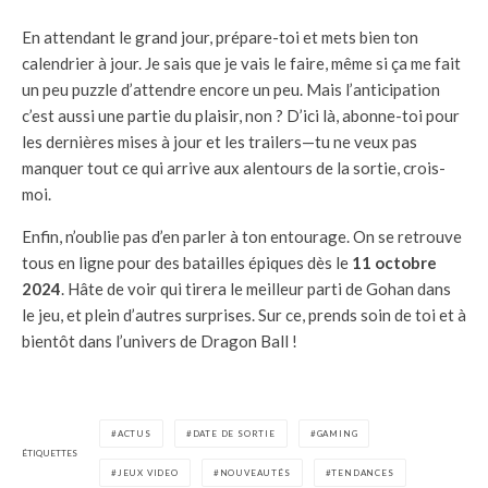
En attendant le grand jour, prépare-toi et mets bien ton
calendrier à jour. Je sais que je vais le faire, même si ça me fait
un peu puzzle d’attendre encore un peu. Mais l’anticipation
c’est aussi une partie du plaisir, non ? D’ici là, abonne-toi pour
les dernières mises à jour et les trailers—tu ne veux pas
manquer tout ce qui arrive aux alentours de la sortie, crois-
moi.
Enfin, n’oublie pas d’en parler à ton entourage. On se retrouve
tous en ligne pour des batailles épiques dès le
11 octobre
2024
. Hâte de voir qui tirera le meilleur parti de Gohan dans
le jeu, et plein d’autres surprises. Sur ce, prends soin de toi et à
bientôt dans l’univers de Dragon Ball !
ACTUS
DATE DE SORTIE
GAMING
ÉTIQUETTES
JEUX VIDEO
NOUVEAUTÉS
TENDANCES