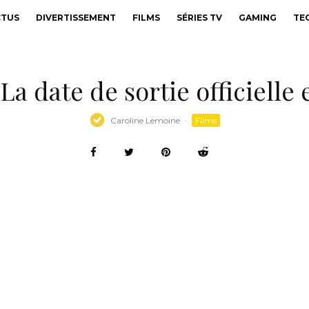
CTUS
DIVERTISSEMENT
FILMS
SÉRIES TV
GAMING
TE
 La date de sortie officielle
Caroline Lemoine
·
Films