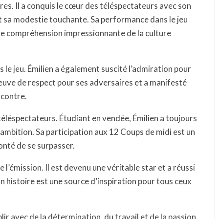
res. Il a conquis le cœur des téléspectateurs avec son
et sa modestie touchante. Sa performance dans le jeu
 une compréhension impressionnante de la culture
s le jeu. Émilien a également suscité l’admiration pour
 preuve de respect pour ses adversaires et a manifesté
ncontre.
téléspectateurs. Étudiant en vendée, Émilien a toujours
 ambition. Sa participation aux 12 Coups de midi est un
onté de se surpasser.
 l’émission. Il est devenu une véritable star et a réussi
 histoire est une source d’inspiration pour tous ceux
ir avec de la détermination, du travail et de la passion.