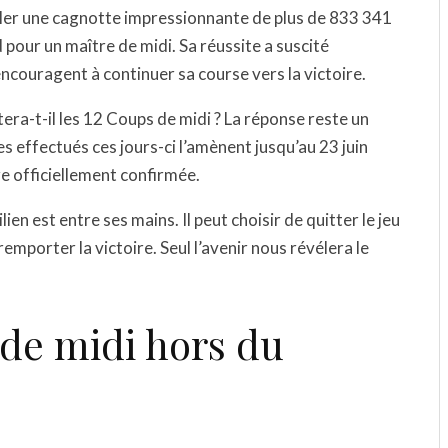
uler une cagnotte impressionnante de plus de 833 341
 pour un maître de midi. Sa réussite a suscité
ncouragent à continuer sa course vers la victoire.
tera-t-il les 12 Coups de midi ? La réponse reste un
 effectués ces jours-ci l’amènent jusqu’au 23 juin
re officiellement confirmée.
ien est entre ses mains. Il peut choisir de quitter le jeu
emporter la victoire. Seul l’avenir nous révélera le
 de midi hors du