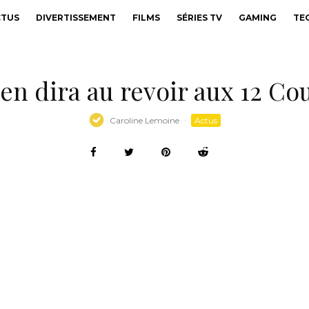
CTUS
DIVERTISSEMENT
FILMS
SÉRIES TV
GAMING
TE
n dira au revoir aux 12 Co
Caroline Lemoine
·
Actus