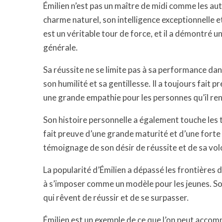
Émilien n’est pas un maître de midi comme les aut
charme naturel, son intelligence exceptionnelle 
est un véritable tour de force, et il a démontré
générale.
Sa réussite ne se limite pas à sa performance dan
son humilité et sa gentillesse. Il a toujours fait
une grande empathie pour les personnes qu’il re
Son histoire personnelle a également touche les 
fait preuve d’une grande maturité et d’une forte
témoignage de son désir de réussite et de sa vol
La popularité d’Émilien a dépassé les frontières de
à s’imposer comme un modèle pour les jeunes. Son
qui rêvent de réussir et de se surpasser.
Émilien est un exemple de ce que l’on peut accompl