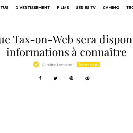
CTUS
DIVERTISSEMENT
FILMS
SÉRIES TV
GAMING
TE
ue Tax-on-Web sera disponib
informations à connaître
Caroline Lemoine
·
Technologie