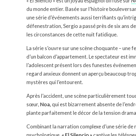
« El Silencio » est un joyau espagnol diffusé sur
Ne
du monde entier. Basée sur l’histoire boulever
une série d’événements aussi terrifiants qu’intr
défenestration, Sergio a passé près de six ans de
les circonstances de cette nuit fatidique.
La série s’ouvre sur une scène choquante – une
d’un balcon d’appartement. Le spectateur est im
l’adolescent présent lors des funestes événement
regard anxieux donnent un aperçu beaucoup trop 
mystères qui l’entourent.
Après l’accident, une scène particulièrement t
sœur,
Noa,
qui est bizarrement absente de l’endro
plante parfaitement le décor de la tension dramat
Combinant la narration complexe d’une série de m
psychologique,
« El Silencio »
captive les téléspe