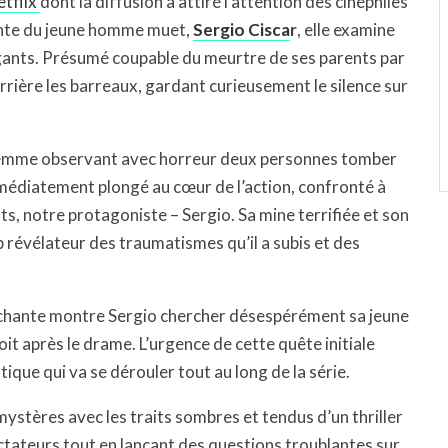
tflix
dont la diffusion a attiré l’attention des cinéphiles
sante du jeune homme muet,
Sergio Cisca
r
, elle examine
igants. Présumé coupable du meurtre de ses parents par
rrière les barreaux, gardant curieusement le silence sur
 femme observant avec horreur deux personnes tomber
médiatement plongé au cœur de l’action, confronté à
s, notre protagoniste – Sergio. Sa mine terrifiée et son
révélateur des traumatismes qu’il a subis et des
ouchante montre Sergio chercher désespérément sa jeune
it après le drame. L’urgence de cette quête initiale
ique qui va se dérouler tout au long de la série.
ystères avec les traits sombres et tendus d’un thriller
ctateurs tout en lançant des questions troublantes sur