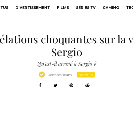
CTUS
DIVERTISSEMENT
FILMS
SÉRIES TV
GAMING
TE
vélations choquantes sur la 
Sergio
Qu'est-il arrivé à Sergio ?
Releases Team
·
Séries TV