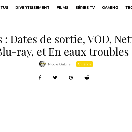
CTUS
DIVERTISSEMENT
FILMS
SÉRIES TV
GAMING
TE
 : Dates de sortie, VOD, Net
Blu-ray, et En eaux troubles 
Nicole Gabriel
·
Cinéma