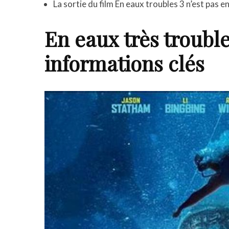
La sortie du film En eaux troubles 3 n’est pas 
En eaux très trouble
informations clés