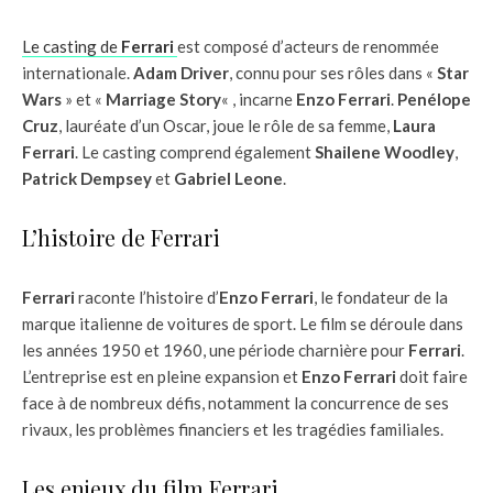
Le casting de
Ferrari
est composé d’acteurs de renommée
internationale.
Adam Driver
, connu pour ses rôles dans «
Star
Wars
» et «
Marriage Story
« , incarne
Enzo Ferrari
.
Penélope
Cruz
, lauréate d’un Oscar, joue le rôle de sa femme,
Laura
Ferrari
. Le casting comprend également
Shailene Woodley
,
Patrick Dempsey
et
Gabriel Leone
.
L’histoire de Ferrari
Ferrari
raconte l’histoire d’
Enzo Ferrari
, le fondateur de la
marque italienne de voitures de sport. Le film se déroule dans
les années 1950 et 1960, une période charnière pour
Ferrari
.
L’entreprise est en pleine expansion et
Enzo Ferrari
doit faire
face à de nombreux défis, notamment la concurrence de ses
rivaux, les problèmes financiers et les tragédies familiales.
Les enjeux du film Ferrari