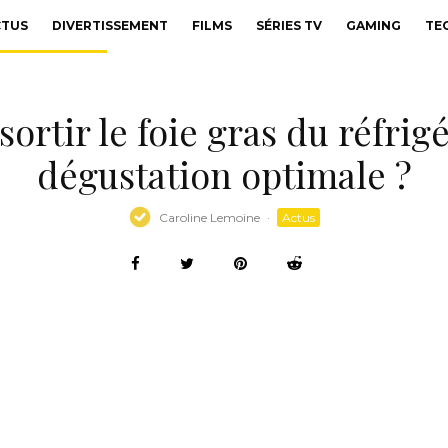
CTUS
DIVERTISSEMENT
FILMS
SÉRIES TV
GAMING
TE
ortir le foie gras du réfrig
dégustation optimale ?
Caroline Lemoine
·
Actus