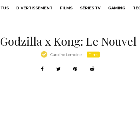
CTUS
DIVERTISSEMENT
FILMS
SÉRIES TV
GAMING
TE
 Godzilla x Kong: Le Nouve
Caroline Lemoine
·
Films