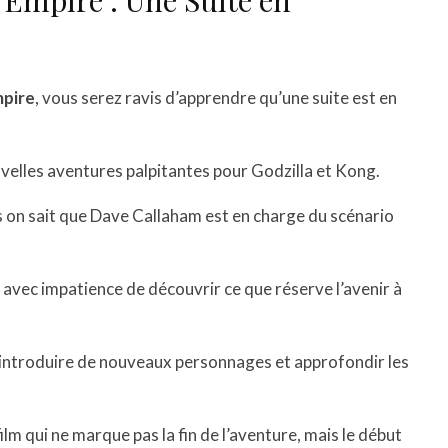
 Empire : Une Suite en
mpire
, vous serez ravis d’apprendre qu’une suite est en
uvelles aventures palpitantes pour Godzilla et Kong.
is on sait que Dave Callaham est en charge du scénario
avec impatience de découvrir ce que réserve l’avenir à
, introduire de nouveaux personnages et approfondir les
ilm qui ne marque pas la fin de l’aventure, mais le début