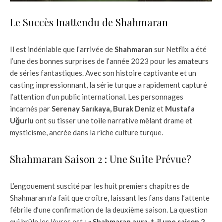
Le Succès Inattendu de Shahmaran
Il est indéniable que l’arrivée de
Shahmaran
sur Netflix a été
l’une des bonnes surprises de l’année 2023 pour les amateurs
de séries fantastiques. Avec son histoire captivante et un
casting impressionnant, la série turque a rapidement capturé
l’attention d’un public international. Les personnages
incarnés par
Serenay Sarıkaya, Burak Deniz
et
Mustafa
Uğurlu
ont su tisser une toile narrative mêlant drame et
mysticisme, ancrée dans la riche culture turque.
Shahmaran Saison 2 : Une Suite Prévue?
L’engouement suscité par les huit premiers chapitres de
Shahmaran n’a fait que croître, laissant les fans dans l’attente
fébrile d’une confirmation de la deuxième saison. La question
qui brûle les lèvres est :
« Shahmaran aura-t-il une saison 2