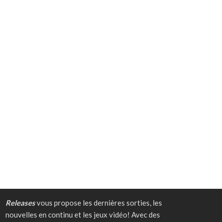
Releases
vous propose les dernières sorties, les
nouvelles en continu et les jeux vidéo! Avec des