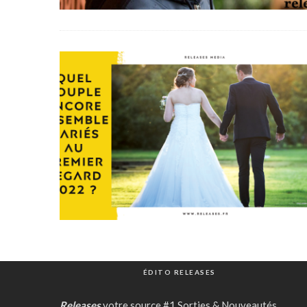
ÉDITO RELEASES
Releases
votre source #1 Sorties & Nouveautés