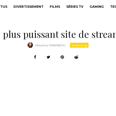
CTUS
DIVERTISSEMENT
FILMS
SÉRIES TV
GAMING
TE
 plus puissant site de stre
Mounira HABABOU
·
Streaming