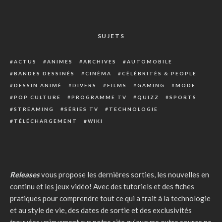
SUJETS
ACTUS
ANIMES
ARCHIVES
AUTOMOBILE
BANDES DESSINÉS
CINÉMA
CÉLÉBRITÉS & PEOPLE
DESSIN ANIMÉ
DIVERS
FILMS
GAMING
MODE
POP CULTURE
PROGRAMME TV
QUIZZ
SPORTS
STREAMING
SÉRIES TV
TECHNOLOGIE
TÉLÉCHARGEMENT
WIKI
Releases
vous propose les dernières sorties, les nouvelles en
continu et les jeux vidéo! Avec des tutoriels et des fiches
pratiques pour comprendre tout ce qui a trait à la technologie
et au style de vie, des dates de sortie et des exclusivités
trouvées uniquement sur notre site qu’aucune autre source ne