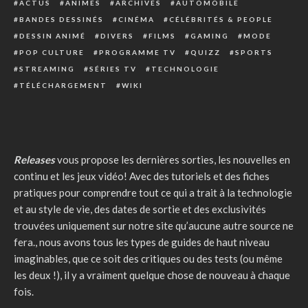
ACTUS
ANIMES
ARCHIVES
AUTOMOBILE
BANDES DESSINÉS
CINÉMA
CÉLÉBRITÉS & PEOPLE
DESSIN ANIMÉ
DIVERS
FILMS
GAMING
MODE
POP CULTURE
PROGRAMME TV
QUIZZ
SPORTS
STREAMING
SÉRIES TV
TECHNOLOGIE
TÉLÉCHARGEMENT
WIKI
Releases
vous propose les dernières sorties, les nouvelles en
continu et les jeux vidéo! Avec des tutoriels et des fiches
pratiques pour comprendre tout ce qui a trait à la technologie
et au style de vie, des dates de sortie et des exclusivités
trouvées uniquement sur notre site qu’aucune autre source ne
fera., nous avons tous les types de guides de haut niveau
imaginables, que ce soit des critiques ou des tests (ou même
les deux !), il y a vraiment quelque chose de nouveau à chaque
fois.