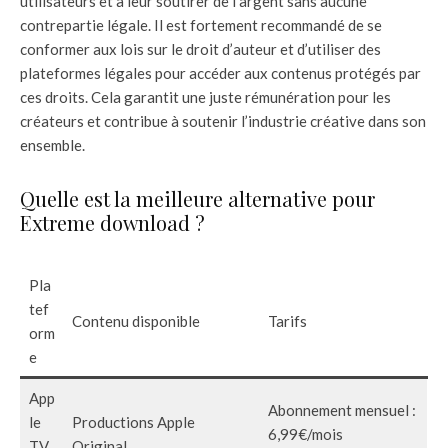
utilisateurs et à leur soutirer de l’argent sans aucune
contrepartie légale. Il est fortement recommandé de se
conformer aux lois sur le droit d’auteur et d’utiliser des
plateformes légales pour accéder aux contenus protégés par
ces droits. Cela garantit une juste rémunération pour les
créateurs et contribue à soutenir l’industrie créative dans son
ensemble.
Quelle est la meilleure alternative pour
Extreme download ?
Pla
tef
Contenu disponible
Tarifs
orm
e
App
Abonnement mensuel :
le
Productions Apple
6,99€/mois
TV
Original