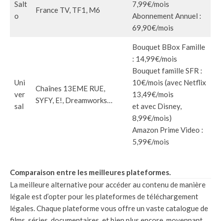
Salt
7,99€/mois
France TV, TF1, M6
o
Abonnement Annuel :
69,90€/mois
Bouquet BBox Famille
: 14,99€/mois
Bouquet famille SFR :
Uni
10€/mois (avec Netflix
Chaînes 13EME RUE,
ver
13,49€/mois
SYFY, E!, Dreamworks…
sal
et avec Disney,
8,99€/mois)
Amazon Prime Video :
5,99€/mois
Comparaison entre les meilleures plateformes.
La meilleure alternative pour accéder au contenu de manière
légale est d’opter pour les plateformes de téléchargement
légales. Chaque plateforme vous offre un vaste catalogue de
films, séries, documentaires, et bien plus encore, moyennant