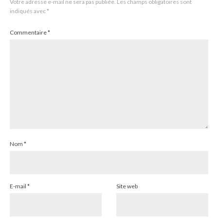
Votre adresse e-mail ne sera pas publiée.
Les champs obligatoires sont
indiqués avec
*
Commentaire
*
Nom
*
E-mail
*
Site web