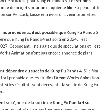
sortie officielle pour Kung Fu Panda 5.
Les studios
cé de projets pour un cinquième film.
Cependant, le
tion sur Peacock, laisse entrevoir un avenir prometteur
ilms précédents, il est possible que Kung Fu Panda 5
dère que Kung Fu Panda 4 est sorti en 2024, il est
7. Cependant, il ne s’agit que de spéculations et il est
Works Animation n’ont pas encore annoncé de plans
ent dépendre du succès de Kung Fu Panda 4.
Si le film
est fort probable que les studios DreamWorks Animation
t, si les résultats sont décevants, la sortie de Kung Fu
ée.
t se réjouir de la sortie de Kung Fu Panda 4 sur
s maintenant et offre aux fans une nouvelle aventure