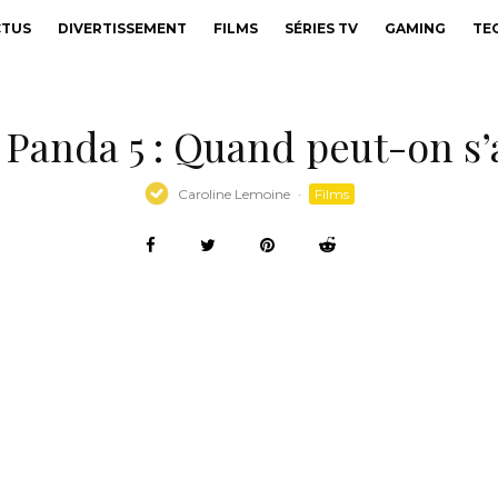
CTUS
DIVERTISSEMENT
FILMS
SÉRIES TV
GAMING
TE
Panda 5 : Quand peut-on s’a
Caroline Lemoine
·
Films