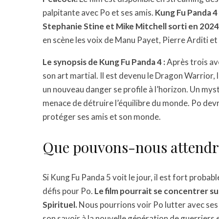
palpitante avec Po et ses amis.
Kung Fu Panda 4 e
Stephanie Stine et Mike Mitchell sorti en 2024
en scène les voix de Manu Payet, Pierre Arditi et 
Le synopsis de Kung Fu Panda 4 :
Après trois av
son art martial. Il est devenu le Dragon Warrior,
un nouveau danger se profile à l’horizon. Un mys
menace de détruire l’équilibre du monde. Po dev
protéger ses amis et son monde.
Que pouvons-nous attendr
Si Kung Fu Panda 5 voit le jour, il est fort prob
défis pour Po.
Le film pourrait se concentrer su
Spirituel.
Nous pourrions voir Po lutter avec ses
son savoir à la nouvelle génération de guerrier