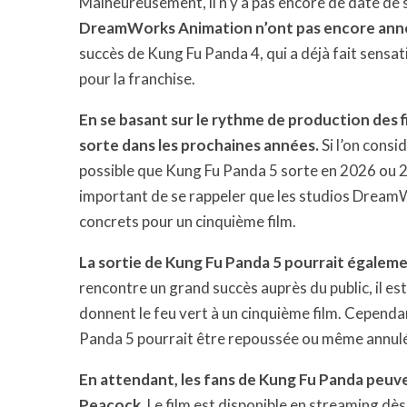
Malheureusement, il n’y a pas encore de date de 
DreamWorks Animation n’ont pas encore annon
succès de Kung Fu Panda 4, qui a déjà fait sensa
pour la franchise.
En se basant sur le rythme de production des f
sorte dans les prochaines années.
Si l’on consi
possible que Kung Fu Panda 5 sorte en 2026 ou 202
important de se rappeler que les studios Dream
concrets pour un cinquième film.
La sortie de Kung Fu Panda 5 pourrait égalem
rencontre un grand succès auprès du public, il 
donnent le feu vert à un cinquième film. Cependan
Panda 5 pourrait être repoussée ou même annul
En attendant, les fans de Kung Fu Panda peuven
Peacock.
Le film est disponible en streaming dè