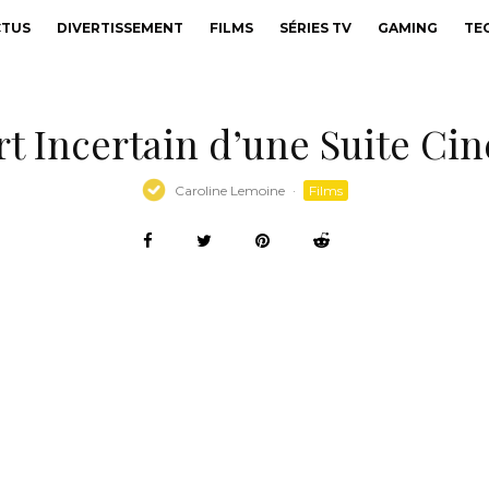
CTUS
DIVERTISSEMENT
FILMS
SÉRIES TV
GAMING
TE
ort Incertain d’une Suite C
Caroline Lemoine
·
Films