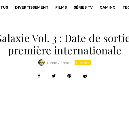
CTUS
DIVERTISSEMENT
FILMS
SÉRIES TV
GAMING
TE
laxie Vol. 3 : Date de sorti
première internationale
Nicole Gabriel
·
Cinéma