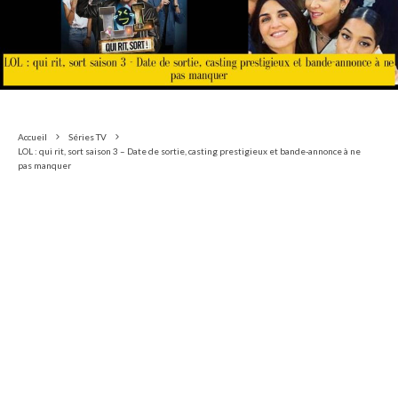
Accueil
Séries TV
LOL : qui rit, sort saison 3 – Date de sortie, casting prestigieux et bande-annonce à ne
pas manquer