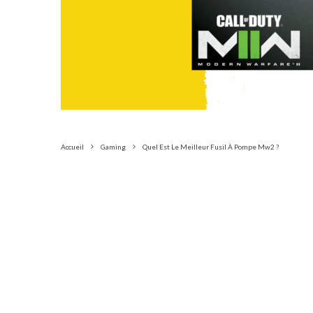
Accueil
Gaming
Quel Est Le Meilleur Fusil À Pompe Mw2 ?