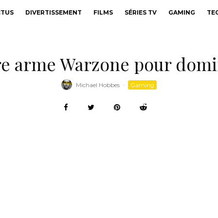
CTUS
DIVERTISSEMENT
FILMS
SÉRIES TV
GAMING
TE
ure arme Warzone pour domine
Michael Hobbes
·
Gaming