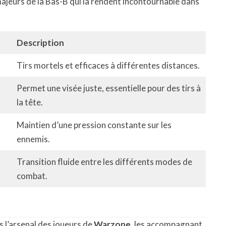
majeurs de la Bas-B qui la rendent incontournable dans
Description
Tirs mortels et efficaces à différentes distances.
Permet une visée juste, essentielle pour des tirs à
la tête.
Maintien d’une pression constante sur les
ennemis.
Transition fluide entre les différents modes de
combat.
 l’arsenal des joueurs de
Warzone
, les accompagnant