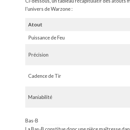
Ci-dessous, un tableau récapitulatif des atouts 
l’univers de Warzone :
Atout
Puissance de Feu
Précision
Cadence de Tir
Maniabilité
Bas-B
La Bas-B constitue donc une pièce maîtresse dans