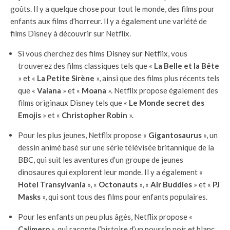
goûts. Il y a quelque chose pour tout le monde, des films pour
enfants aux films d’horreur. Il y a également une variété de
films Disney à découvrir sur Netflix.
Si vous cherchez des films
Disney sur Netflix
, vous
trouverez des films classiques tels que «
La Belle
et la Bête
» et «
La Petite Sirène
», ainsi que des films plus récents tels
que «
Vaiana
» et «
Moana
». Netflix propose également des
films originaux Disney tels que «
Le Monde secret des
Emojis
» et «
Christopher Robin
».
Pour les plus jeunes, Netflix propose «
Gigantosaurus
», un
dessin animé basé sur une série télévisée britannique de la
BBC, qui suit les aventures d’un groupe de jeunes
dinosaures qui explorent leur monde. Il y a également «
Hotel Transylvania
», «
Octonauts
», «
Air Buddies
» et «
PJ
Masks
», qui sont tous des films pour enfants populaires.
Pour les enfants un peu plus âgés, Netflix propose «
Calimero
», qui raconte l’histoire d’un poussin noir et blanc