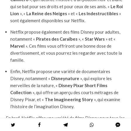
qui se bat pour ses droits et pour ceux de ses amis. «
Le Roi
Lion
», «
La Reine des
Neiges
» et «
Les Indestructibles
»
sont également disponibles sur Netflix.
Netflix propose également des films Disney pour adultes,
notamment «
Pirates des Caraïbes
», «
Star Wars
» et «
Marvel
». Ces films vous offriront une bonne dose de
divertissement, et vous pourrez les regarder avec toute la
famille.
Enfin, Netflix propose une variété de documentaires
Disney, notamment «
Disneynature
», qui explore les
merveilles de la nature, «
Disney Pixar Short Films
Collection
», qui offre un aperçu des courts métrages de
Disney Pixar, et «
The Imagineering Story
», qui examine
l’histoire de l’imagination Disney.
En bref, Netflix offre une variété de films Disney pour tous les
âges et tous les goûts. Que vous soyez un fan de classiques