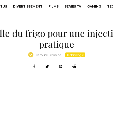
CTUS
DIVERTISSEMENT
FILMS
SÉRIES TV
GAMING
TE
le du frigo pour une inject
pratique
Caroline Lemoine
·
Technologie