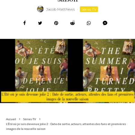
Jacob Matthews
·
Séries TV
Accueil
Séries TV
L’Été où je suis devenue jolie 2 : Date de sortie, acteurs, attentes des fans et premières
images de la nouvelle saison