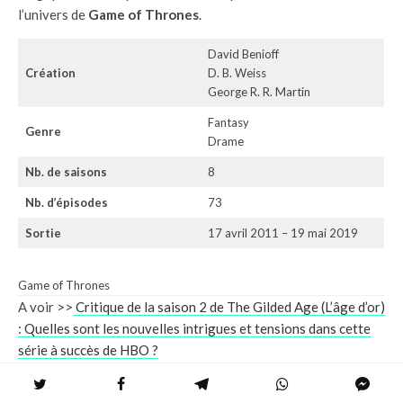
l’univers de
Game of Thrones
.
David Benioff
Création
D. B. Weiss
George R. R. Martin
Fantasy
Genre
Drame
Nb. de saisons
8
Nb. d’épisodes
73
Sortie
17 avril 2011 – 19 mai 2019
Game of Thrones
A voir >>
Critique de la saison 2 de The Gilded Age (L’âge d’or)
: Quelles sont les nouvelles intrigues et tensions dans cette
série à succès de HBO ?
La cruauté du Roi fou