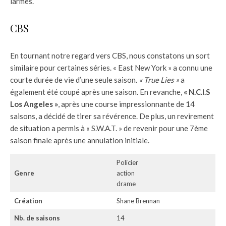
larmes.
CBS
En tournant notre regard vers CBS, nous constatons un sort
similaire pour certaines séries. « East New York » a connu une
courte durée de vie d’une seule saison.
« True Lies »
a
également été coupé après une saison. En revanche,
« N.C.I.S
Los Angeles »
, après une course impressionnante de 14
saisons, a décidé de tirer sa révérence. De plus, un revirement
de situation a permis à « S.W.A.T. » de revenir pour une 7ème
saison finale après une annulation initiale.
Policier
Genre
action
drame
Création
Shane Brennan
Nb. de saisons
14