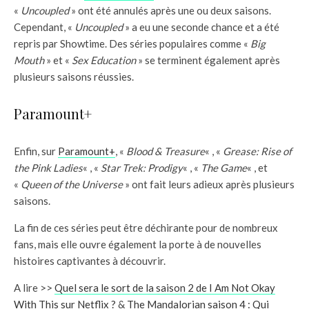
«
Uncoupled
» ont été annulés après une ou deux saisons.
Cependant, «
Uncoupled
» a eu une seconde chance et a été
repris par Showtime. Des séries populaires comme «
Big
Mouth
» et «
Sex Education
» se terminent également après
plusieurs saisons réussies.
Paramount+
Enfin, sur
Paramount+
, «
Blood & Treasure
« , «
Grease: Rise of
the Pink Ladies
« , «
Star Trek: Prodigy
« , «
The Game
« , et
«
Queen of the Universe
» ont fait leurs adieux après plusieurs
saisons.
La fin de ces séries peut être déchirante pour de nombreux
fans, mais elle ouvre également la porte à de nouvelles
histoires captivantes à découvrir.
A lire >>
Quel sera le sort de la saison 2 de I Am Not Okay
With This sur Netflix ?
&
The Mandalorian saison 4 : Qui