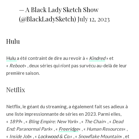
— A Black Lady Sketch Show
(@BlackLadySketch)
July 12, 2023
Hulu
Hulu
a été contraint de dire au revoir à «
Kindred
» et
«
Reboot
« , deux séries qui n’ont pas survécu au-delà de leur
première saison.
Netflix
Netflix, le géant du streaming, a également fait ses adieux à
une liste impressionnante de séries en 2023. Parmi elles,
«
1899
« , «
Bling Empire: New York
« , «
The Chair
« , «
Dead
End: Paranormal Park
« , «
Freeridge
« , «
Human Resources
« ,
«
Inside Job
« , «
Lockwood & Co
.
« , «
Snowflake Mountain
« , et