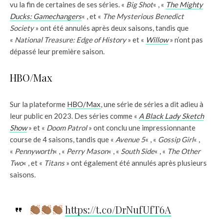
vu la fin de certaines de ses séries. «
Big Shot
« , «
The Mighty
Ducks: Gamechangers
« , et «
The Mysterious Benedict
Society
» ont été annulés après deux saisons, tandis que
«
National Treasure: Edge of History
» et «
Willow
» n’ont pas
dépassé leur première saison.
HBO/Max
Sur la plateforme
HBO/Max
, une série de séries a dit adieu à
leur public en 2023. Des séries comme «
A Black Lady Sketch
Show
» et «
Doom Patrol
» ont conclu une impressionnante
course de 4 saisons, tandis que «
Avenue 5
« , «
Gossip Girl
« ,
«
Pennyworth
« , «
Perry Mason
« , «
South Side
« , «
The Other
Two
« , et «
Titans
» ont également été annulés après plusieurs
saisons.
https://t.co/DrNufUfT6A