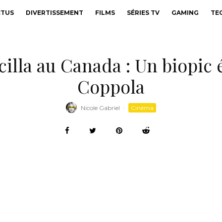
CTUS
DIVERTISSEMENT
FILMS
SÉRIES TV
GAMING
TE
scilla au Canada : Un biopic
Coppola
Nicole Gabriel
·
Cinéma