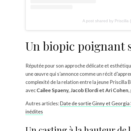
A post shared by Priscilla 
Un biopic poignant 
Réputée pour son approche délicate et esthétique 
une œuvre qui s’annonce comme un récit d’appren
complexité de la relation entre la jeune Priscilla B
avec
Cailee Spaeny, Jacob Elordi et Ari Cohen
,
Autres articles:
Date de sortie Ginny et Georgia S
inédites
Un casting à la hauteur de