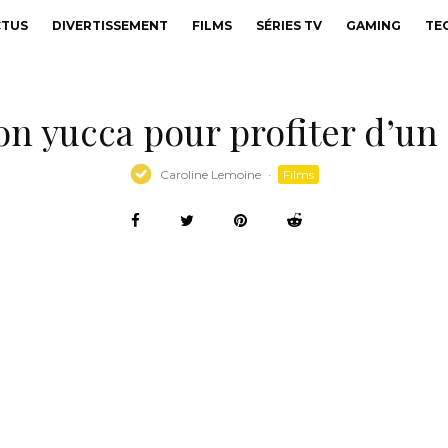
CTUS
DIVERTISSEMENT
FILMS
SÉRIES TV
GAMING
TE
n yucca pour profiter d’un 
Caroline Lemoine
·
Films