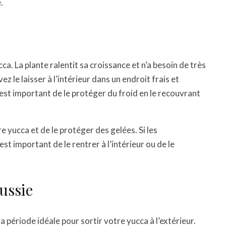
.
cca. La plante ralentit sa croissance et n’a besoin de très
z le laisser à l’intérieur dans un endroit frais et
l est important de le protéger du froid en le recouvrant
re yucca et de le protéger des gelées. Si les
t important de le rentrer à l’intérieur ou de le
ussie
a période idéale pour sortir votre yucca à l’extérieur.