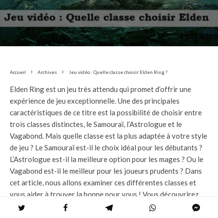
Accueil
Archives
Jeu vidéo : Quelle classe choisir Elden Ring ?
Elden Ring est un jeu très attendu qui promet d’offrir une
expérience de jeu exceptionnelle. Une des principales
caractéristiques de ce titre est la possibilité de choisir entre
trois classes distinctes, le Samouraï, l’Astrologue et le
Vagabond. Mais quelle classe est la plus adaptée à votre style
de jeu ? Le Samouraï est-il le choix idéal pour les débutants ?
L’Astrologue est-il la meilleure option pour les mages ? Ou le
Vagabond est-il le meilleur pour les joueurs prudents ? Dans
cet article, nous allons examiner ces différentes classes et
vous aider à trouver la bonne pour vous ! Vous découvrirez
ainsi la classe qui vous convient le mieux et la façon dont elle
s’adapte à votre style de jeu. Alors préparez-vous à découvrir