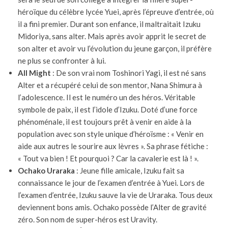
héroïque du célèbre lycée Yuei, après l’épreuve d’entrée, où
il a fini premier. Durant son enfance, il maltraitait Izuku
Midoriya, sans alter. Mais après avoir apprit le secret de
son alter et avoir vu l’évolution du jeune garçon, il préfère
ne plus se confronter à lui.
All Might
: De son vrai nom Toshinori Yagi, il est né sans
Alter et a récupéré celui de son mentor, Nana Shimura à
l’adolescence. Il est le numéro un des héros. Véritable
symbole de paix, il est l’idole d’Izuku. Doté d’une force
phénoménale, il est toujours prêt à venir en aide à la
population avec son style unique d’héroïsme : « Venir en
aide aux autres le sourire aux lèvres ». Sa phrase fétiche :
« Tout va bien ! Et pourquoi ? Car la cavalerie est là ! ».
Ochako Uraraka
: Jeune fille amicale, Izuku fait sa
connaissance le jour de l’examen d’entrée à Yuei. Lors de
l’examen d’entrée, Izuku sauve la vie de Uraraka. Tous deux
deviennent bons amis. Ochako possède l’Alter de gravité
zéro. Son nom de super-héros est Uravity.